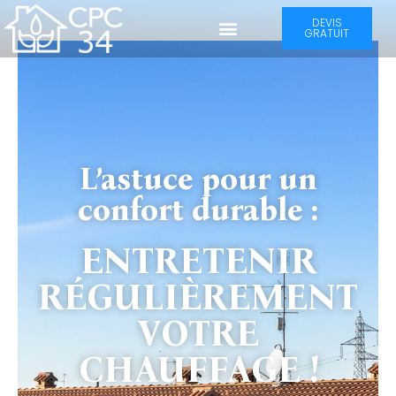
DEVIS
GRATUIT
L’astuce pour un
confort durable :
ENTRETENIR
RÉGULIÈREMENT
VOTRE
CHAUFFAGE !